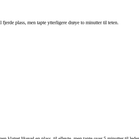
l fjerde plass, men tapte ytterligere drøye to minutter til teten.
en klatret likevel en plass, til ellevte, men tapte over 5 minutter til led