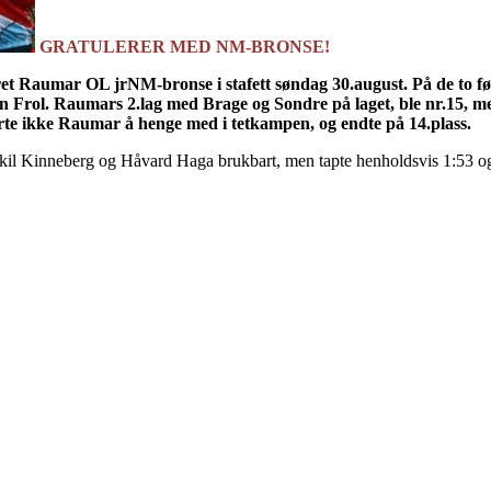
GRATULERER MED NM-BRONSE!
ikret Raumar OL
jrNM-bronse
i stafett søndag 30.august. På de to fø
an
Frol
.
Raumars
2.lag med Brage og Sondre på laget, ble nr.15, m
larte ikke Raumar å henge med i
tetkampen
, og endte på 14.plass.
skil Kinneberg og Håvard Haga brukbart, men tapte henholdsvis 1:53 og 