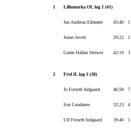
1
Lillomarka
OL lag 1 (41)
Jan Andreas
Edstrøm
45:40
1
Jonas
Juveli
29:22
1
Gaute
Hallan
Steiwer
42:19
3
2
Frol
IL lag 1 (38)
Jo Forseth
Indgaard
46:58
7
Ivar
Lundanes
32:23
4
Ulf Forseth
Indgaard
39:46
1