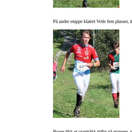
På andre etappe klatret Vetle fem plasser, ti
Brage fikk et overtråkk tidlig på etappen, m