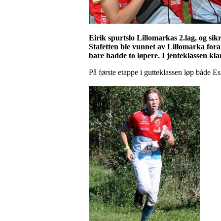
Eirik
spurtslo
Lillomarkas
2.lag, og s
Stafetten ble vunnet av
Lillomarka
for
bare hadde to løpere. I jenteklassen k
På første etappe i gutteklassen løp både E