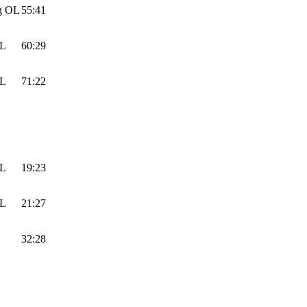
g OL
55:41
OL
60:29
OL
71:22
OL
19:23
OL
21:27
32:28