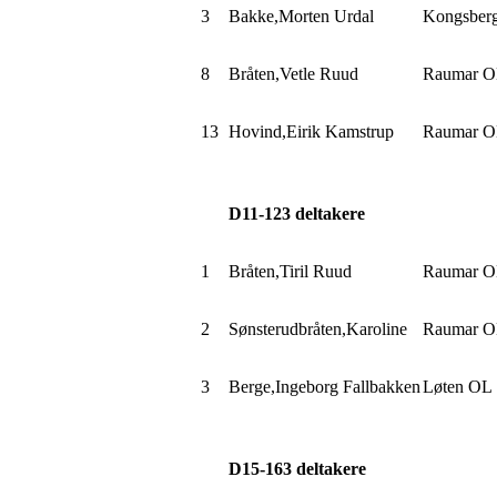
3
Bakke,Morten
Urdal
Kongsber
8
Bråten,Vetle
Ruud
Raumar 
13
Hovind,Eirik
Kamstrup
Raumar 
D11-
123
deltakere
1
Bråten,Tiril
Ruud
Raumar 
2
Sønsterudbråten,Karoline
Raumar 
3
Berge,Ingeborg
Fallbakken
Løten OL
D15-
163
deltakere