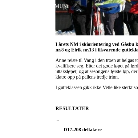
I årets NM i
skiorientering
ved Gåsbu kl
nr.8 og Eirik nr.13 i tilsvarende guttekl
Anne reiste til Vang i den troen at helgas t
kvalifisere seg. Etter det gode løpet på lør
uttaksløpet, og at sesongens første løp, d
klatre opp på pallens tredje trinn.
I gutteklassen gikk ikke Vetle like sterkt s
RESULTATER
...
D17-
208
deltakere