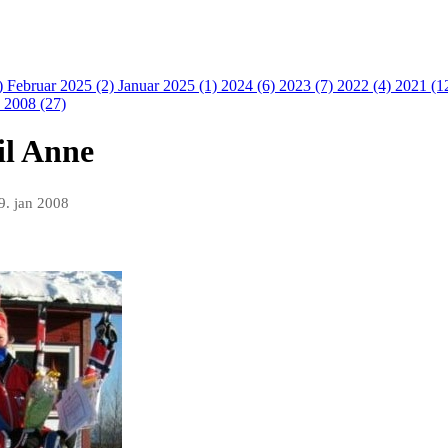
)
Februar 2025 (2)
Januar 2025 (1)
2024 (6)
2023 (7)
2022 (4)
2021 (1
)
2008 (27)
il Anne
9. jan 2008