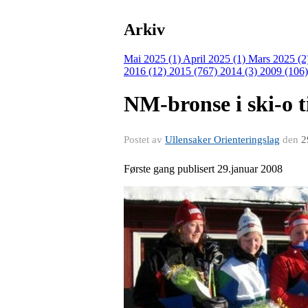
Arkiv
Mai 2025 (1)
April 2025 (1)
Mars 2025 (2
2016 (12)
2015 (767)
2014 (3)
2009 (106
NM-bronse i ski-o t
Postet av
Ullensaker Orienteringslag
den
2
Første gang publisert 29.januar 2008