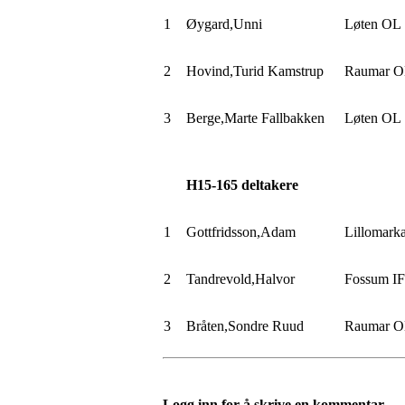
1
Øygard,Unni
Løten OL
2
Hovind,Turid
Kamstrup
Raumar 
3
Berge,Marte
Fallbakken
Løten OL
H15-
165
deltakere
1
Gottfridsson,Adam
Lillomark
2
Tandrevold,Halvor
Fossum
IF
3
Bråten,Sondre
Ruud
Raumar 
Logg inn for å skrive en kommentar.