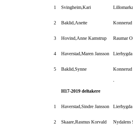
1
Svingheim,Kari
Lillomark
2
Baklid,Anette
Konnerud
3
Hovind,Anne
Kamstrup
Raumar 
4
Haverstad,Maren
Jansson
Lierbygd
5
Baklid,Synne
Konnerud
.
H17-
2019
deltakere
1
Haverstad,Sindre
Jansson
Lierbygd
2
Skaare,Rasmus
Korvald
Nydalens