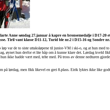
arte Anne søndag 27.januar å kapre en bronsemedalje i D17-20 ette
asse. Tiril vant klasse D11-12, Turid ble nr.2 i D15-16 og Sondre nr
o løp var de to siste
uttaksløpene
til junior-VM i
ski-o
, og at hun med to 
dag, øynet hun derfor et lite håp om å kunne klare det. Lørdag kveld fikk
er hun ikke hadde vært med, telte med. På tross av denne nedturen gjord
om på lørdag, men fikk likevel en grei 8.plass. Eirik lyktes ikke like god