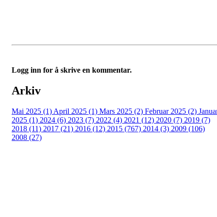
Logg inn for å skrive en kommentar.
Arkiv
Mai 2025 (1)
April 2025 (1)
Mars 2025 (2)
Februar 2025 (2)
Janua
2025 (1)
2024 (6)
2023 (7)
2022 (4)
2021 (12)
2020 (7)
2019 (7)
2018 (11)
2017 (21)
2016 (12)
2015 (767)
2014 (3)
2009 (106)
2008 (27)