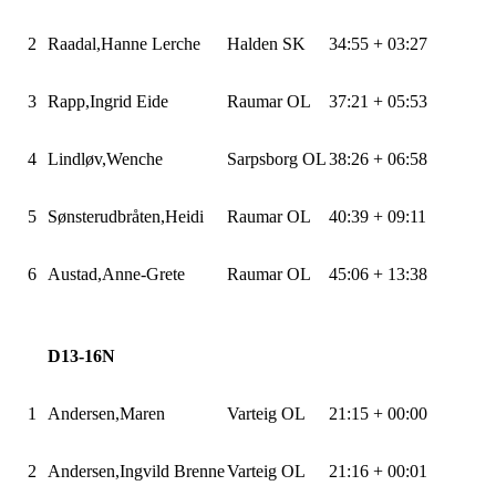
2
Raadal,Hanne
Lerche
Halden SK
34:55 + 03:27
3
Rapp,Ingrid
Eide
Raumar OL
37:21 + 05:53
4
Lindløv,Wenche
Sarpsborg OL
38:26 + 06:58
5
Sønsterudbråten,Heidi
Raumar OL
40:39 + 09:11
6
Austad,Anne
-Grete
Raumar OL
45:06 + 13:38
D13-16N
1
Andersen,Maren
Varteig OL
21:15 + 00:00
2
Andersen,Ingvild
Brenne
Varteig OL
21:16 + 00:01