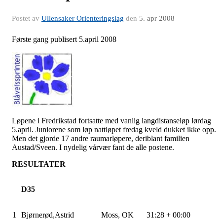
Postet av
Ullensaker Orienteringslag
den
5. apr 2008
Første gang publisert 5.april 2008
Løpene i Fredrikstad fortsatte med vanlig langdistanseløp lørdag
5.april. Juniorene som løp nattløpet fredag kveld dukket ikke opp.
Men det gjorde 17 andre
raumarløpere
, deriblant familien
Austad/
Sveen
. I nydelig
vårvær
fant de alle postene.
RESULTATER
D35
1
Bjørnerød,Astrid
Moss, OK
31:28 + 00:00