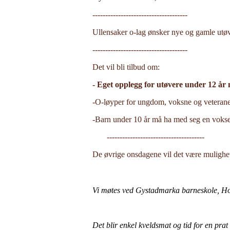
-------------------------------------
Ullensaker o-lag ønsker nye og gamle utø
-------------------------------------
Det vil bli tilbud om:
- Eget opplegg for utøvere under 12 år
-O-løyper for ungdom, voksne og veterane
-Barn under 10 år må ha med seg en vokse
--------------------------------------
De øvrige onsdagene vil det være mulighet
Vi møtes ved Gystadmarka barneskole, Hov
Det blir enkel kveldsmat og tid for en prat 