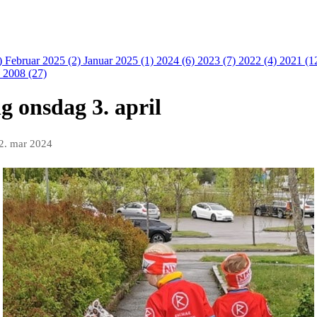
)
Februar 2025 (2)
Januar 2025 (1)
2024 (6)
2023 (7)
2022 (4)
2021 (1
)
2008 (27)
g onsdag 3. april
2. mar 2024