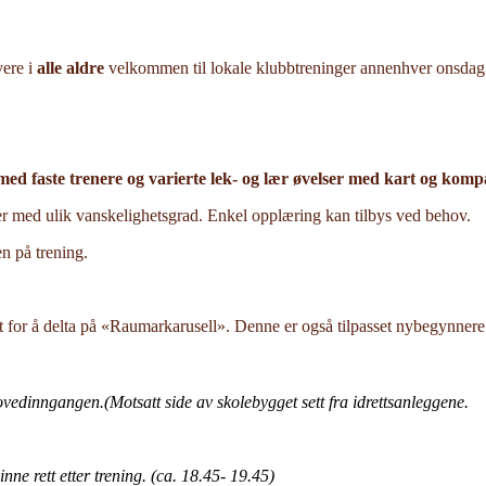
vere i
alle aldre
velkommen til lokale klubbtreninger annenhver onsda
 med faste trenere og varierte lek- og lær øvelser med kart og k
r med ulik vanskelighetsgrad. Enkel opplæring kan tilbys ved behov.
n på trening.
 for å delta på «Raumarkarusell». Denne er også tilpasset nybegynnere
edinngangen.(Motsatt side av skolebygget sett fra idrettsanleggene.
inne rett etter trening. (ca. 18.45- 19.45)