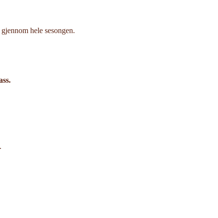
g gjennom hele sesongen.
ompass.
.