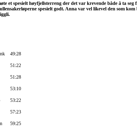
e et spesielt høyfjellsterreng der det var krevende både å ta seg f
ullensakerløperne
spesielt godt. Anna var vel likevel den som kom be
iggli
.
ank
49:28
51:22
51:28
53:10
o
53:22
57:23
m
59:25