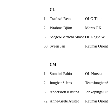
CL
1
Trachsel
Reto
OLG
Thun
2
Wrahme
Björn
Moras OK
3
Seeger-Bertschi
Simon
OL
Regio
Wil
50
Sveen
Jan
Raumar
Orient
CM
1
Somaini
Fabio
OL
Norska
2
Junghanß
Jens
TeamJunghan
3
Andersson
Kristina
Jönköpings O
72
Anne-Grete Austad
Raumar
Orient