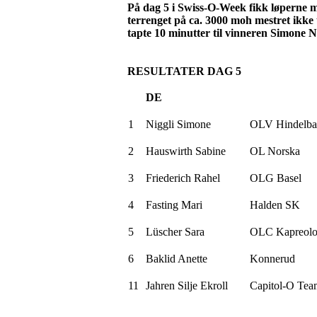
På dag 5 i Swiss-O-Week fikk løperne møt
terrenget på ca. 3000 moh mestret ikke
tapte 10 minutter til vinneren Simone
N
RESULTATER DAG 5
DE
1
Niggli
Simone
OLV
Hindelb
2
Hauswirth
Sabine
OL
Norska
3
Friederich
Rahel
OLG Basel
4
Fasting Mari
Halden SK
5
Lüscher
Sara
OLC
Kapreol
6
Baklid
Anette
Konnerud
11
Jahren
Silje
Ekroll
Capitol-O
Tea