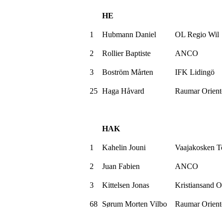
HE
1
Hubmann
Daniel
OL
Regio
Wil
2
Rollier
Baptiste
ANCO
3
Boström
Mårten
IFK
Lidingö
25
Haga Håvard
Raumar
Orient
HAK
1
Kahelin
Jouni
Vaajakosken
T
2
Juan
Fabien
ANCO
3
Kittelsen Jonas
Kristiansand 
68
Sørum Morten
Vilbo
Raumar
Orient