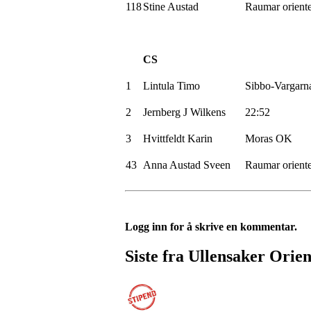
118
Stine Austad
Raumar
orient
CS
1
Lintula
Timo
Sibbo-Vargarn
2
Jernberg J Wilkens
22:52
3
Hvittfeldt
Karin
Moras OK
43
Anna Austad
Sveen
Raumar
orient
Logg inn for å skrive en kommentar.
Siste fra Ullensaker Orien