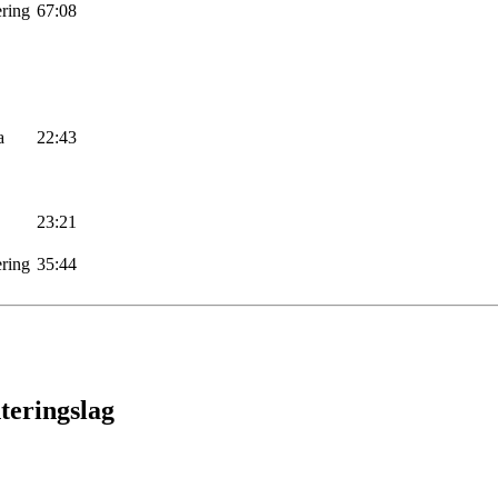
ering
67:08
a
22:43
23:21
ering
35:44
teringslag