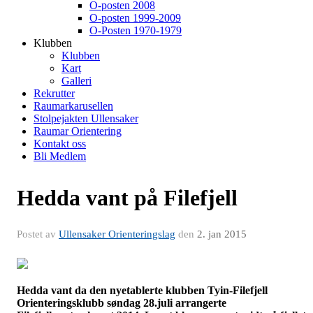
O-posten 2008
O-posten 1999-2009
O-Posten 1970-1979
Klubben
Klubben
Kart
Galleri
Rekrutter
Raumarkarusellen
Stolpejakten Ullensaker
Raumar Orientering
Kontakt oss
Bli Medlem
Hedda vant på Filefjell
Postet av
Ullensaker Orienteringslag
den
2. jan 2015
Hedda vant da den nyetablerte klubben Tyin-Filefjell
Orienteringsklubb søndag 28.juli arrangerte