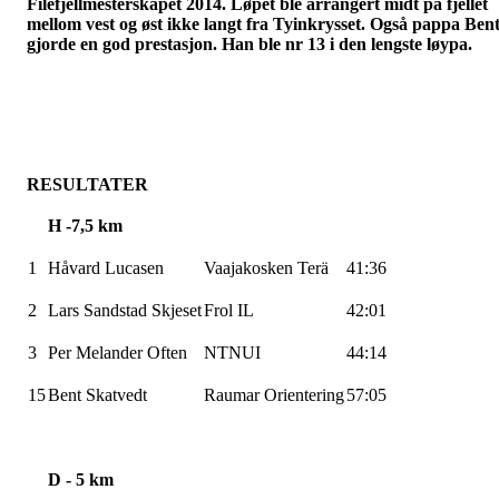
Filefjellmesterskapet 2014. Løpet ble arrangert midt på fjellet
mellom vest og øst ikke langt fra
Tyinkrysset
. Også pappa Ben
gjorde en god prestasjon. Han ble nr 13 i den lengste løypa.
RESULTATER
H -7,5 km
1
Håvard
Lucasen
Vaajakosken
Terä
41:36
2
Lars Sandstad
Skjeset
Frol IL
42:01
3
Per Melander
Often
NTNUI
44:14
15
Bent
Skatvedt
Raumar
Orientering
57:05
D - 5 km