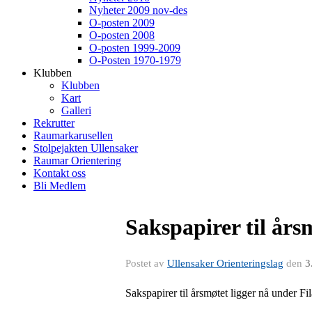
Nyheter 2009 nov-des
O-posten 2009
O-posten 2008
O-posten 1999-2009
O-Posten 1970-1979
Klubben
Klubben
Kart
Galleri
Rekrutter
Raumarkarusellen
Stolpejakten Ullensaker
Raumar Orientering
Kontakt oss
Bli Medlem
Sakspapirer til års
Postet av
Ullensaker Orienteringslag
den
3
Sakspapirer til årsmøtet ligger nå under Fil