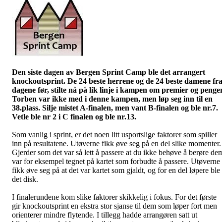
Den siste dagen av Bergen Sprint Camp ble det arrangert
knockoutsprint. De 24 beste herrene og de 24 beste damene fr
dagene før, stilte nå på lik linje i kampen om premier og penger
Torben var ikke med i denne kampen, men løp seg inn til en
38.plass. Silje mistet A-finalen, men vant B-finalen og ble nr.7.
Vetle ble nr 2 i C finalen og ble nr.13.
Som vanlig i sprint, er det noen litt usportslige faktorer som spiller
inn på resultatene. Utøverne fikk øve seg på en del slike momenter.
Gjerder som det var så lett å passere at du ikke behøve å berøre de
var for eksempel tegnet på kartet som forbudte å passere. Utøverne
fikk øve seg på at det var kartet som gjaldt, og for en del løpere ble
det disk.
I finalerundene kom slike faktorer skikkelig i fokus. For det første
gir knockoutsprint en ekstra stor sjanse til dem som løper fort men
orienterer mindre flytende. I tillegg hadde arrangøren satt ut