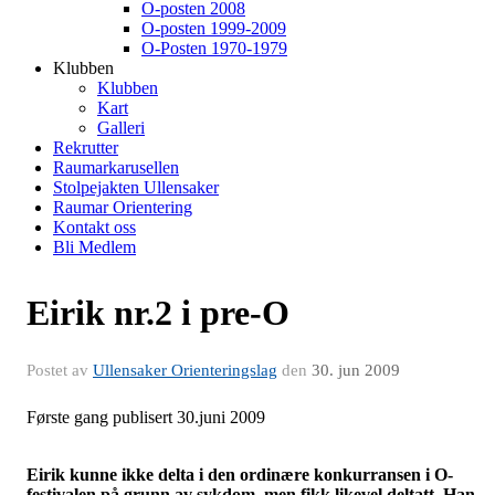
O-posten 2008
O-posten 1999-2009
O-Posten 1970-1979
Klubben
Klubben
Kart
Galleri
Rekrutter
Raumarkarusellen
Stolpejakten Ullensaker
Raumar Orientering
Kontakt oss
Bli Medlem
Eirik nr.2 i pre-O
Postet av
Ullensaker Orienteringslag
den
30. jun 2009
Første gang publisert 30.juni 2009
Eirik kunne ikke delta i den ordinære konkurransen i O-
festivalen på grunn av sykdom, men fikk likevel deltatt. Han