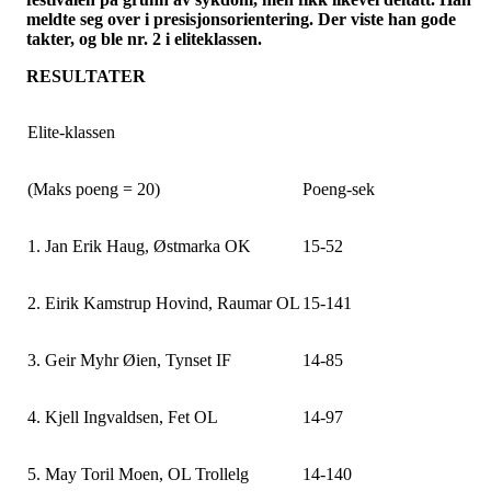
meldte seg over i presisjonsorientering. Der viste han gode
takter, og ble nr. 2 i eliteklassen.
RESULTATER
Elite-klassen
(Maks poeng = 20)
Poeng-sek
1. Jan Erik Haug,
Østmarka
OK
15-52
2. Eirik Kamstrup Hovind, Raumar OL
15-141
3. Geir
Myhr
Øien, Tynset
IF
14-85
4. Kjell
Ingvaldsen
, Fet OL
14-97
5. May Toril Moen, OL Trollelg
14-140